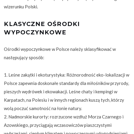
wizerunku Polski.
KLASYCZNE OŚRODKI
WYPOCZYNKOWE
Ośrodki wypoczynkowe w Polsce należy sklasyfikować w
następujący sposób:
Leśne zakątki i ekoturystyka: Różnorodność eko-lokalizacji w
Polsce zapewnia doskonałe standardy dla miłośników przyrody,
pieszych wędrówek i ekowakacji. Leśne chaty i kempingi w
Karpatach, na Polesiu i w innych regionach kuszą tych, którzy
wolą poczuć samotność na łonie natury.
Nadmorskie kurorty: rozrzucone wzdłuż Morza Czarnego i
Azowskiego, przyciągają wczasowiczów piaszczystymi
wybrzeżami, ciepłym klimatem i nowoczesnymi udogodnieniami.