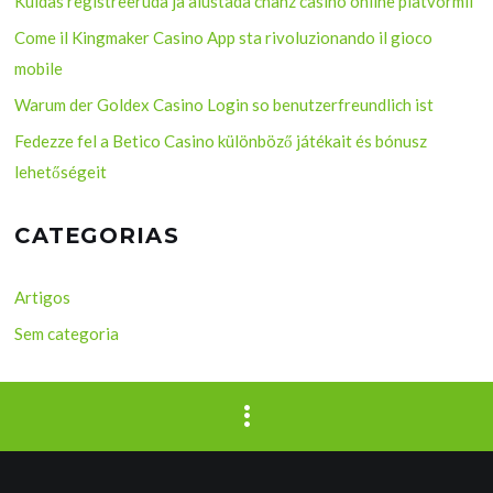
Kuidas registreeruda ja alustada chanz casino online platvormil
Come il Kingmaker Casino App sta rivoluzionando il gioco
mobile
Warum der Goldex Casino Login so benutzerfreundlich ist
Fedezze fel a Betico Casino különböző játékait és bónusz
lehetőségeit
CATEGORIAS
Artigos
Sem categoria